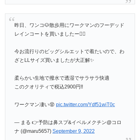
昨日、ワンコ🐶散歩用にワークマンのフーデッド
レインコートを買いましたー🙋‍♀️
今お流行りのビッグシルエットで着たいので、わ
ざとLLサイズ買いましたが大正解✨
柔らかい生地で撥水で透湿でサラサラ快適
このクオリティで税込2900円‼️
ワークマン凄い😵
pic.twitter.com/Ydf51wiT0c
— まる 👉予防は鼻スプ&イベルメクチン@コロ
ナ (@maru5657)
September 9, 2022