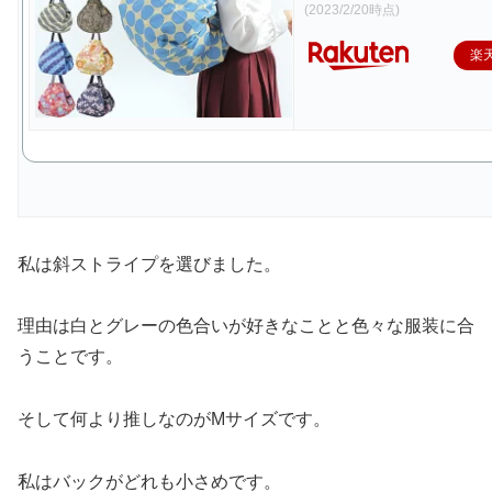
(2023/2/20時点)
楽
私は斜ストライプを選びました。
理由は白とグレーの色合いが好きなことと色々な服装に合
うことです。
そして何より推しなのがMサイズです。
私はバックがどれも小さめです。