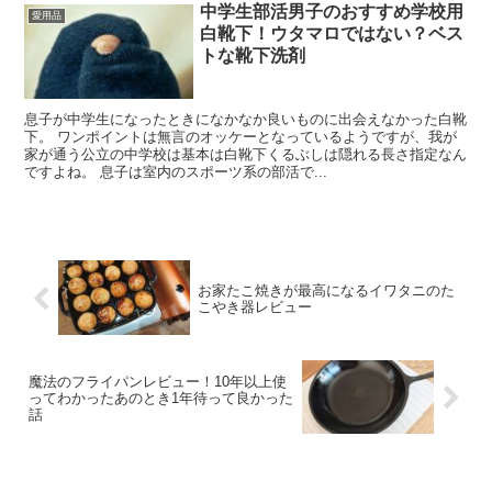
中学生部活男子のおすすめ学校用
愛用品
白靴下！ウタマロではない？ベス
トな靴下洗剤
息子が中学生になったときになかなか良いものに出会えなかった白靴
下。 ワンポイントは無言のオッケーとなっているようですが、我が
家が通う公立の中学校は基本は白靴下くるぶしは隠れる長さ指定なん
ですよね。 息子は室内のスポーツ系の部活で...
お家たこ焼きが最高になるイワタニのた
こやき器レビュー
魔法のフライパンレビュー！10年以上使
ってわかったあのとき1年待って良かった
話