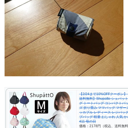
【2/24まで10%OFFクーポン
送料無料】Shupatto シュパッ
グ トートバッグ コンパクトバッ
ズ 折り畳み ママバッグ マザー
ッカブル レディース レジバッグ
ブバッグ 軽量 おしゃれ 人気 か
411 母の日
価格：2178円（税込、送料無料