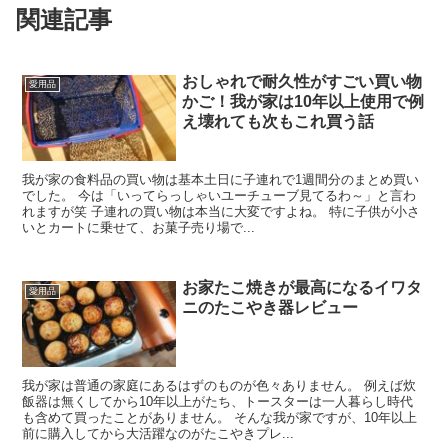
関連記事
おしゃれで耐久性がすごい買い物
愛用品
かご！我が家は10年以上使用で例
え壊れても次もこれ買う話
我が家の食料品の買い物は基本土日に子連れで1週間分のまとめ買い
でした。 今は「いってらっしゃいユーチューブ見てるわ～」と言わ
れますが笑 子連れの買い物は本当に大変ですよね。 特に子供が小さ
いとカートに乗せて、お菓子売り場で...
お家たこ焼きが最高になるイワタ
愛用品
ニのたこやき器レビュー
我が家は普通の家庭にあるはずのものが色々ありません。 例えば炊
飯器は無くしてから10年以上がたち、トースターは一人暮らし時代
も含めて買ったことがありません。 そんな我が家ですが、10年以上
前に購入してから大活躍なのがたこやきプレ...